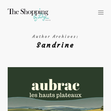
T
O
G
G
L
E
N
A
Author Archives:
V
I
Sandrine
G
A
T
I
O
N