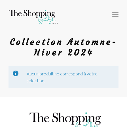
T
O
G
G
L
E
N
Collection Automne-
A
V
I
Hiver 2024
G
A
T
I
O
N
Aucun produit ne correspond à votre
sélection.