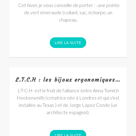
Cet hiver, je vous conseille de porter : . une pointe
de vert émeraude (collant, sac, écharpe, un
chapeau.
LIRE LA SUITE
L.T.C.H : les bijoux ergonomiques…
L·T·C·H· est le fruit de l'alliance entre Anna Tomich
Hockensmith (créatrice née à Londres et qui s'est
installée au Texas ) et de Jorge López Conde (un
architecte espagnol).
LIRE LA SUITE