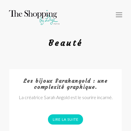
T
O
G
G
L
E
N
Beauté
A
V
I
G
A
T
I
O
N
Les bijoux Sarahangold : une
complexité graphique.
La créatrice Sarah Angold est le sourire incarné.
LIRE LA SUITE