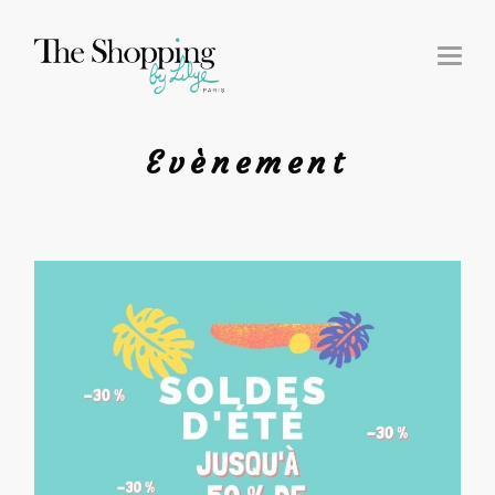
T
O
G
G
L
E
N
Evènement
A
V
I
G
A
T
I
O
N