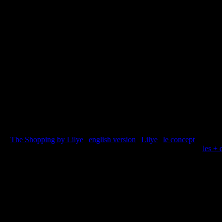
The Shopping by Lilye
|
english version
|
Lilye
|
le concept
| les fo
les + 
webdesign