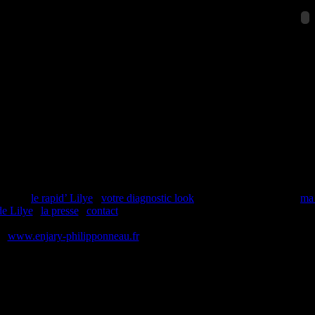
rmules :
le rapid’ Lilye
.
votre diagnostic look
.
Lilye pour elle et lui
.
ma 
de Lilye
|
la presse
|
contact
 :
www.enjary-philipponneau.fr