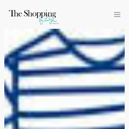
T
O
G
G
L
E
N
A
V
I
G
A
T
I
O
N