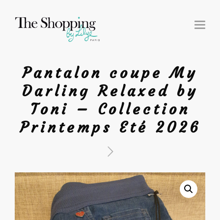
T
O
G
G
L
E
N
Pantalon coupe My
A
V
I
Darling Relaxed by
G
A
T
Toni – Collection
I
O
N
Printemps Eté 2026