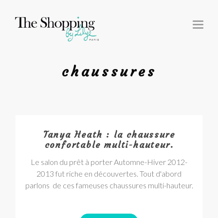
T
O
G
G
L
E
N
chaussures
A
V
I
G
A
T
I
O
N
Tanya Heath : la chaussure
confortable multi-hauteur.
Le salon du prêt à porter Automne-Hiver 2012-
2013 fut riche en découvertes. Tout d'abord
parlons de ces fameuses chaussures multi-hauteur.