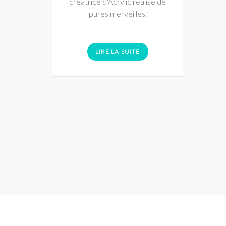
créatrice d'Acrylic réalise de
pures merveilles.
LIRE LA SUITE