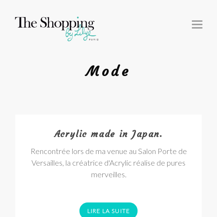
T
O
G
G
L
E
N
Mode
A
V
I
G
A
T
I
O
N
Acrylic made in Japan.
Rencontrée lors de ma venue au Salon Porte de
Versailles, la créatrice d'Acrylic réalise de pures
merveilles.
LIRE LA SUITE