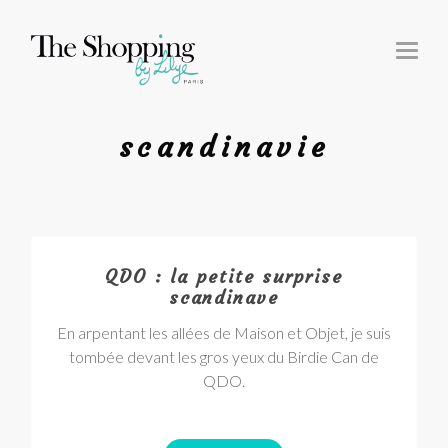
T
O
G
G
L
E
N
scandinavie
A
V
I
G
A
T
I
O
N
QDO : la petite surprise
scandinave
En arpentant les allées de Maison et Objet, je suis
tombée devant les gros yeux du Birdie Can de
QDO.