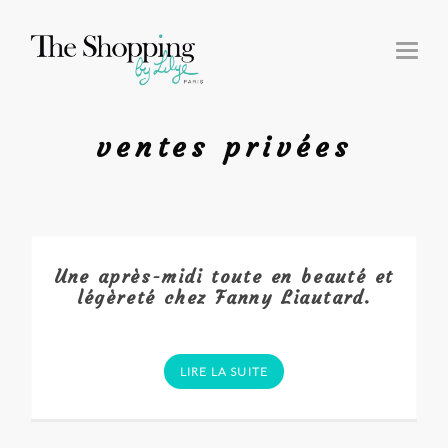
T
O
G
G
L
E
N
ventes privées
A
V
I
G
A
T
I
O
N
Une après-midi toute en beauté et
légèreté chez Fanny Liautard.
LIRE LA SUITE