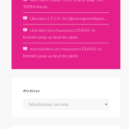
100% français.
Lilye
dans
L.T.C.H : les bijoux ergonomiques…
Lilye
dans
Les chaussures DUKAS : la
féminité jusqu au bout des pieds.
marchal
dans
Les chaussures DUKAS : la
féminité jusqu au bout des pieds.
Archives
Archives