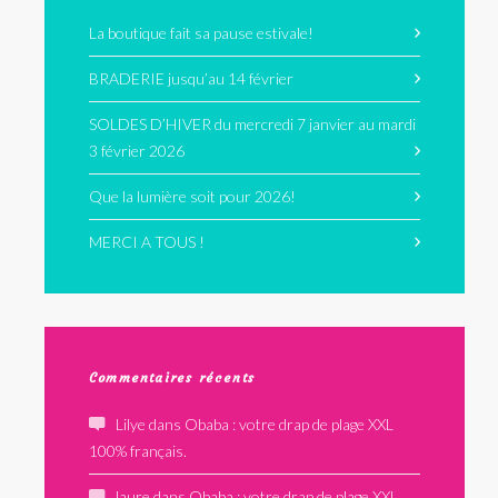
La boutique fait sa pause estivale!
BRADERIE jusqu’au 14 février
SOLDES D’HIVER du mercredi 7 janvier au mardi
3 février 2026
Que la lumière soit pour 2026!
MERCI A TOUS !
Commentaires récents
Lilye
dans
Obaba : votre drap de plage XXL
100% français.
laure
dans
Obaba : votre drap de plage XXL