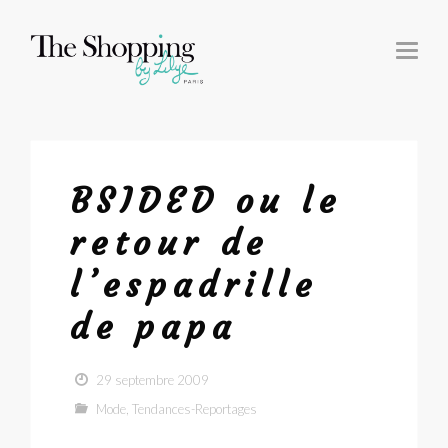
T
O
G
G
L
E
N
A
V
I
G
BSIDED ou le
A
T
I
retour de
O
N
l’espadrille
de papa
29 septembre 2009
Mode
,
Tendances-Reportages