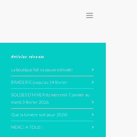
T
O
G
G
L
E
N
A
V
I
G
Articles récents
A
T
I
La boutique fait sa pause estivale!
O
N
BRADERIE jusqu’au 14 février
SOLDES D’HIVER du mercredi 7 janvier au
mardi 3 février 2026
Que la lumière soit pour 2026!
MERCI A TOUS !