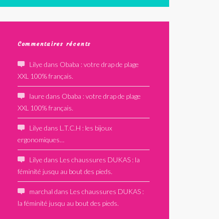
Commentaires récents
Lilye
dans
Obaba : votre drap de plage
XXL 100% français.
laure
dans
Obaba : votre drap de plage
XXL 100% français.
Lilye
dans
L.T.C.H : les bijoux
ergonomiques…
Lilye
dans
Les chaussures DUKAS : la
féminité jusqu au bout des pieds.
marchal
dans
Les chaussures DUKAS :
la féminité jusqu au bout des pieds.