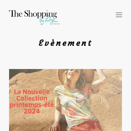
T
O
G
G
L
E
N
Evènement
A
V
I
G
A
T
I
O
N