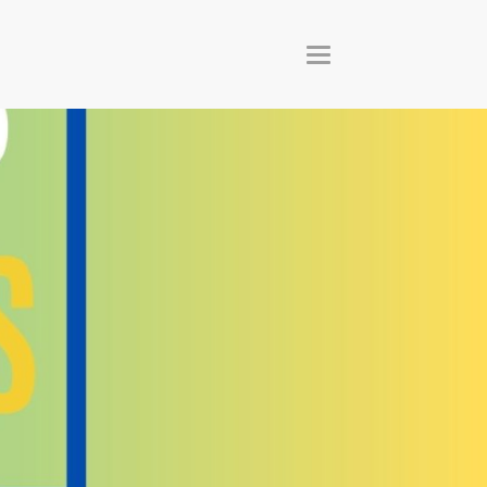
T
O
G
G
L
E
N
A
V
I
G
A
T
I
O
N