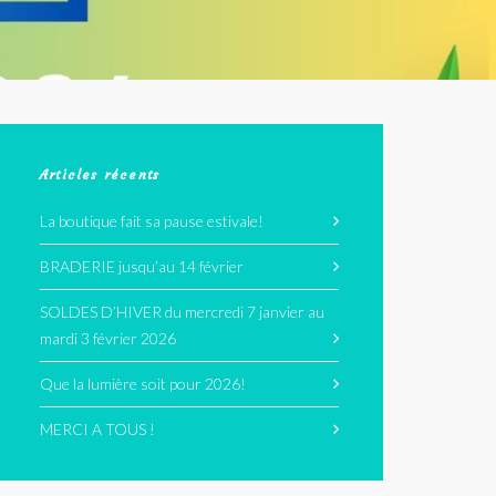
Articles récents
La boutique fait sa pause estivale!
BRADERIE jusqu’au 14 février
SOLDES D’HIVER du mercredi 7 janvier au
mardi 3 février 2026
Que la lumière soit pour 2026!
MERCI A TOUS !