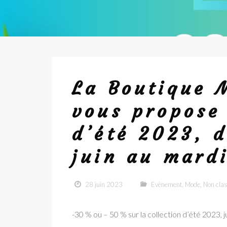
La Boutique 
vous propose 
d’été 2023, 
juin au mardi
28 juin 2023
Evènement
,
Mode
,
Non cla
-30 % ou – 50 % sur la collection d’été 2023, ju