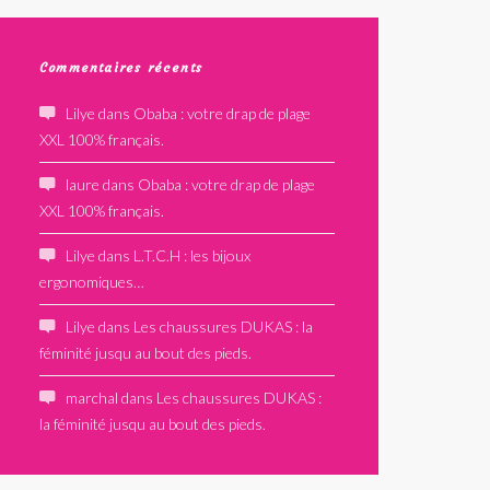
Commentaires récents
Lilye
dans
Obaba : votre drap de plage
XXL 100% français.
laure
dans
Obaba : votre drap de plage
XXL 100% français.
Lilye
dans
L.T.C.H : les bijoux
ergonomiques…
Lilye
dans
Les chaussures DUKAS : la
féminité jusqu au bout des pieds.
marchal
dans
Les chaussures DUKAS :
la féminité jusqu au bout des pieds.