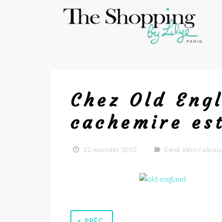
Chez Old Engl
cachemire est
22 novembre 2010
Event
,
Idées cadeaux
PRÉC