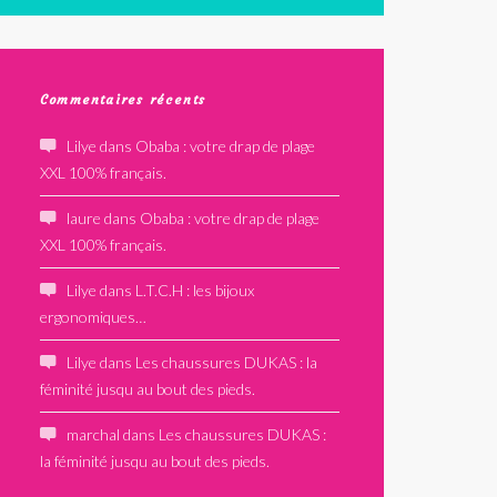
Commentaires récents
Lilye
dans
Obaba : votre drap de plage
XXL 100% français.
laure
dans
Obaba : votre drap de plage
XXL 100% français.
Lilye
dans
L.T.C.H : les bijoux
ergonomiques…
Lilye
dans
Les chaussures DUKAS : la
féminité jusqu au bout des pieds.
marchal
dans
Les chaussures DUKAS :
la féminité jusqu au bout des pieds.