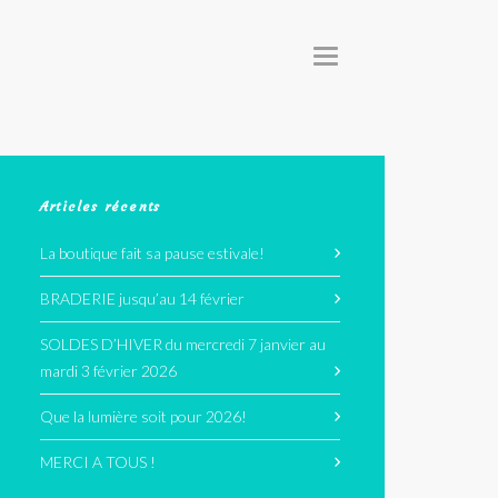
T
O
G
G
L
E
N
A
V
I
G
Articles récents
A
T
I
La boutique fait sa pause estivale!
O
N
BRADERIE jusqu’au 14 février
SOLDES D’HIVER du mercredi 7 janvier au
mardi 3 février 2026
Que la lumière soit pour 2026!
MERCI A TOUS !