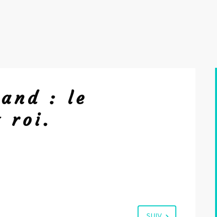
and : le
 roi.
SUIV