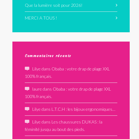
Que la lumière soit pour 2026!
MERCI A TOUS !
Commentaires récents
Lilye
dans
Obaba : votre drap de plage XXL
100% français.
laure
dans
Obaba : votre drap de plage XXL
100% français.
Lilye
dans
L.T.C.H : les bijoux ergonomiques…
Lilye
dans
Les chaussures DUKAS : la
féminité jusqu au bout des pieds.