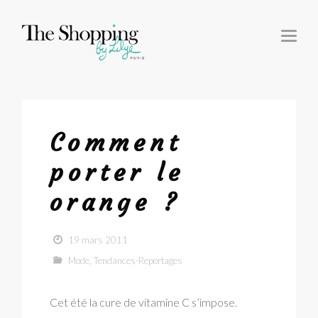
T
O
G
G
L
E
N
A
V
I
G
Comment
A
T
I
porter le
O
N
orange ?
19 mars 2011
Mode
,
Tendances-Reportages
Cet été la cure de vitamine C s’impose.