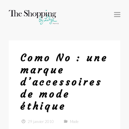
T
O
G
G
L
E
N
A
V
I
G
Como No : une
A
T
I
marque
O
N
d’accessoires
de mode
éthique
29 janvier 2010
Mode