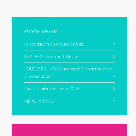
Articles récents
La boutique fait sa pause estivale!
BRADERIE jusqu’au 14 février
SOLDES D’HIVER du mercredi 7 janvier au mardi
3 février 2026
Que la lumière soit pour 2026!
MERCI A TOUS !