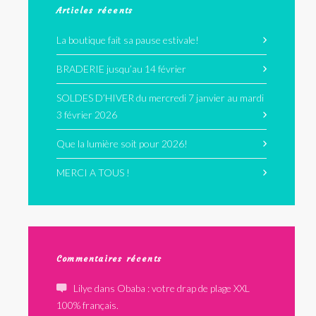
Articles récents
La boutique fait sa pause estivale!
BRADERIE jusqu’au 14 février
SOLDES D’HIVER du mercredi 7 janvier au mardi
3 février 2026
Que la lumière soit pour 2026!
MERCI A TOUS !
Commentaires récents
Lilye
dans
Obaba : votre drap de plage XXL
100% français.