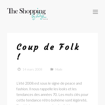
T
O
G
G
L
E
N
A
V
I
G
Coup de Folk
A
T
I
!
O
N
14 mars 2008
Mode
L’été 2008 est sous le signe de peace and
fashion. Il nous rappelle les looks et les
tendances des années 70. Les mots clés pour
cette tendance rétro bohème sont légèreté,