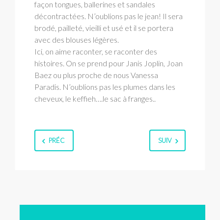
façon tongues, ballerines et sandales
décontractées. N’oublions pas le jean! Il sera
brodé, pailleté, vieilli et usé et il se portera
avec des blouses légères.
Ici, on aime raconter, se raconter des
histoires. On se prend pour Janis Joplin, Joan
Baez ou plus proche de nous Vanessa
Paradis. N’oublions pas les plumes dans les
cheveux, le keffieh….le sac à franges..
PRÉC
SUIV