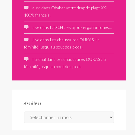
laure
dans
Obaba : votre drap de plage XXL
100% français.
Lilye
dans
L.T.C.H : les bijoux ergonomiques…
Lilye
dans
Les chaussures DUKAS : la
féminité jusqu au bout des pieds.
marchal
dans
Les chaussures DUKAS : la
féminité jusqu au bout des pieds.
Archives
Archives