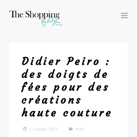
T
O
G
G
L
E
N
A
V
I
G
Didier Peiro :
A
T
I
des doigts de
O
N
fées pour des
créations
haute couture
15 octobre 2009
Mode