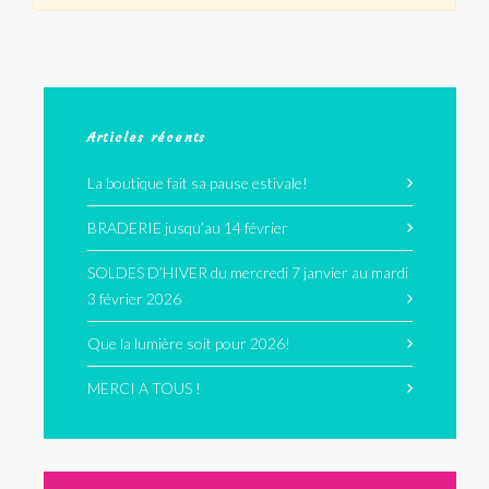
Articles récents
La boutique fait sa pause estivale!
BRADERIE jusqu’au 14 février
SOLDES D’HIVER du mercredi 7 janvier au mardi
3 février 2026
Que la lumière soit pour 2026!
MERCI A TOUS !