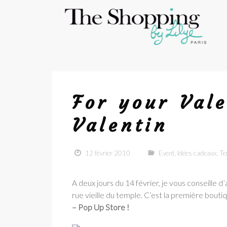
For your Val
Valentin
12 février 2010
Event
,
Idées cadeaux
,
Te
A deux jours du 14 février, je vous conseille d
rue vieille du temple. C’est la première bout
– Pop Up Store !