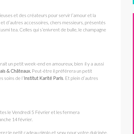
gieuses et des créateurs pour servir l’amour et la
e et d’autres accessoires, chers messieurs, présentés
Kusmi tea. Celles qui s’enivrent de bulle, le champagne
ait un petit week-end en amoureux, bien il y a aussi
ais & Châteaux
.
Peut-être il préférera un petit
 soins de l’
Institut Karité Paris
. Et plein d’autres
es le Vendredi 5 Février et les fermera
manche 14 février.
rez le petit cadeau rigolo et sexy pour votre dulcinée.