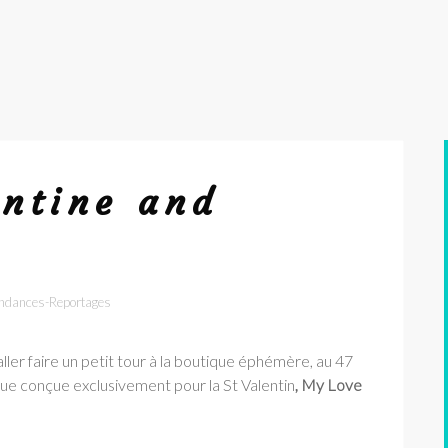
entine and
ndances-Reportages
’aller faire un petit tour à la boutique éphémère, au 47
ique conçue exclusivement pour la St Valentin
, My Love