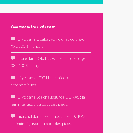
Commentaires récents
Lilye
dans
Obaba : votre drap de plage
XXL 100% français.
laure
dans
Obaba : votre drap de plage
XXL 100% français.
Lilye
dans
L.T.C.H : les bijoux
ergonomiques…
Lilye
dans
Les chaussures DUKAS : la
féminité jusqu au bout des pieds.
marchal
dans
Les chaussures DUKAS :
la féminité jusqu au bout des pieds.