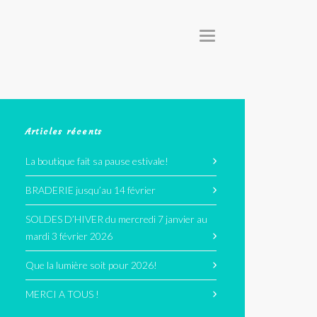
T
O
G
G
L
E
N
A
V
I
G
Articles récents
A
T
I
La boutique fait sa pause estivale!
O
N
BRADERIE jusqu’au 14 février
SOLDES D’HIVER du mercredi 7 janvier au
mardi 3 février 2026
Que la lumière soit pour 2026!
MERCI A TOUS !