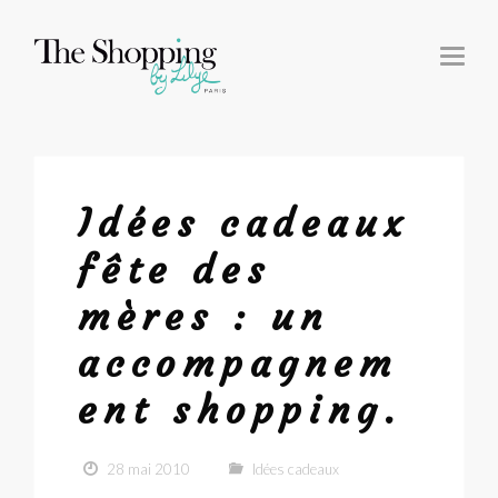
T
O
G
G
L
E
N
A
V
I
G
Idées cadeaux
A
T
I
fête des
O
N
mères : un
accompagnem
ent shopping.
28 mai 2010
Idées cadeaux