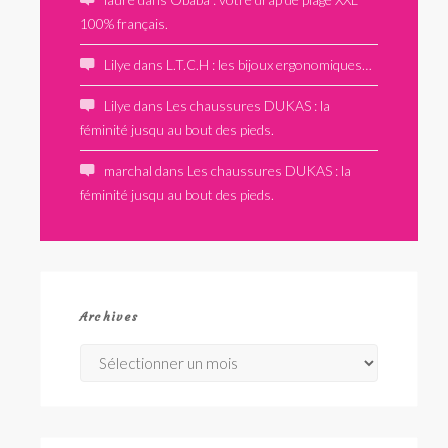
100% français.
Lilye
dans
L.T.C.H : les bijoux ergonomiques…
Lilye
dans
Les chaussures DUKAS : la
féminité jusqu au bout des pieds.
marchal
dans
Les chaussures DUKAS : la
féminité jusqu au bout des pieds.
Archives
Archives