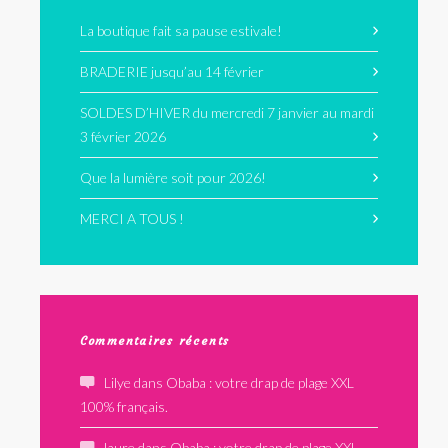
La boutique fait sa pause estivale!
BRADERIE jusqu’au 14 février
SOLDES D’HIVER du mercredi 7 janvier au mardi
3 février 2026
Que la lumière soit pour 2026!
MERCI A TOUS !
Commentaires récents
Lilye
dans
Obaba : votre drap de plage XXL
100% français.
laure
dans
Obaba : votre drap de plage XXL