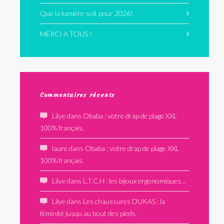
Que la lumière soit pour 2026!
MERCI A TOUS !
Commentaires récents
Lilye
dans
Obaba : votre drap de plage XXL
100% français.
laure
dans
Obaba : votre drap de plage XXL
100% français.
Lilye
dans
L.T.C.H : les bijoux ergonomiques…
Lilye
dans
Les chaussures DUKAS : la
féminité jusqu au bout des pieds.