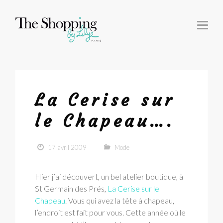
T
O
G
G
L
E
N
A
V
I
G
La Cerise sur
A
T
I
le Chapeau….
O
N
17 avril 2009
Mode
Hier j’ai découvert, un bel atelier boutique, à
St Germain des Prés,
La Cerise sur le
Chapeau
. Vous qui avez la tête à chapeau,
l’endroit est fait pour vous. Cette année où le