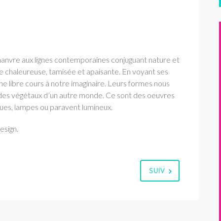
anvre aux lignes contemporaines conjuguant nature et
re chaleureuse, tamisée et apaisante. En voyant ses
ne libre cours à notre imaginaire. Leurs formes nous
 des végétaux d’un autre monde. Ce sont des oeuvres
ques, lampes ou paravent lumineux.
esign.
SUIV