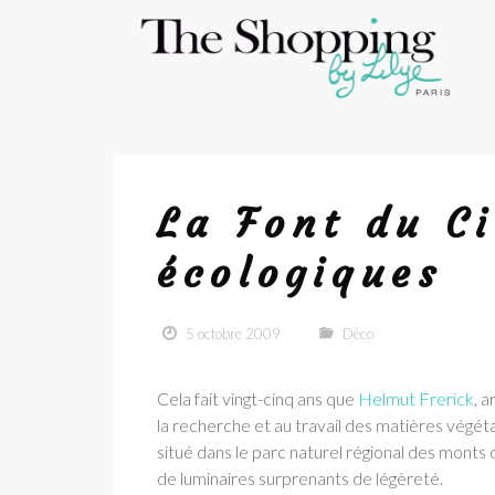
La Font du Ci
écologiques
5 octobre 2009
Déco
Cela fait vingt-cinq ans que
Helmut Frerick
, 
la recherche et au travail des matières végétal
situé dans le parc naturel régional des monts 
de luminaires surprenants de légèreté.