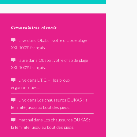
Commentaires récents
Lilye
dans
Obaba : votre drap de plage
XXL 100% français.
laure
dans
Obaba : votre drap de plage
XXL 100% français.
Lilye
dans
L.T.C.H : les bijoux
ergonomiques…
Lilye
dans
Les chaussures DUKAS : la
féminité jusqu au bout des pieds.
marchal
dans
Les chaussures DUKAS :
la féminité jusqu au bout des pieds.