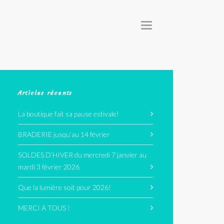
T
O
G
G
L
E
N
A
V
I
G
Articles récents
A
T
I
La boutique fait sa pause estivale!
O
N
BRADERIE jusqu’au 14 février
SOLDES D’HIVER du mercredi 7 janvier au
mardi 3 février 2026
Que la lumière soit pour 2026!
MERCI A TOUS !