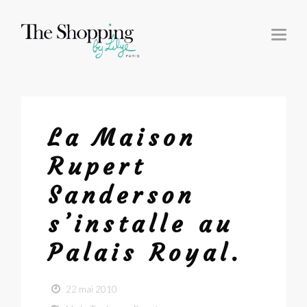
T
O
G
G
L
E
N
A
V
I
G
La Maison
A
T
I
Rupert
O
N
Sanderson
s’installe au
Palais Royal.
22 mai 2010