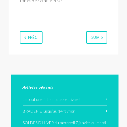
tomberez amoureuse.
PRÉC
SUIV
Articles récents
La boutique fait sa pause estivale!
BRADERIE jusqu’au 14 février
SOLDES D’HIVER du mercredi 7 janvier au mardi