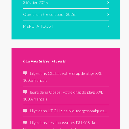
3 février 2026
Que la lumière soit pour 2026!
MERCI A TOUS !
Commentaires récents
Lilye
dans
Obaba : votre drap de plage XXL
100% français.
laure
dans
Obaba : votre drap de plage XXL
100% français.
Lilye
dans
L.T.C.H : les bijoux ergonomiques…
Lilye
dans
Les chaussures DUKAS : la