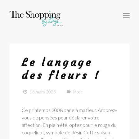
T
O
G
G
L
E
N
A
V
I
G
Le langage
A
T
I
des fleurs !
O
N
18 mars 2008
Mode
Ce printemps 2008 parle à ma fleur. Arborez-
vous de pensées pour déclarer votre
affection. En plein été, optez pour le rouge du
coquelicot, symbole de désir. Cette saison