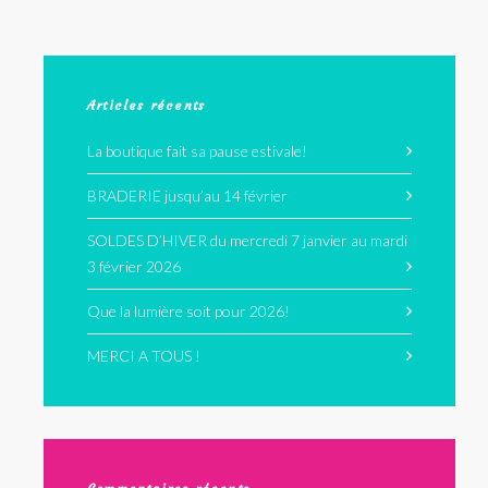
Articles récents
La boutique fait sa pause estivale!
BRADERIE jusqu’au 14 février
SOLDES D’HIVER du mercredi 7 janvier au mardi
3 février 2026
Que la lumière soit pour 2026!
MERCI A TOUS !