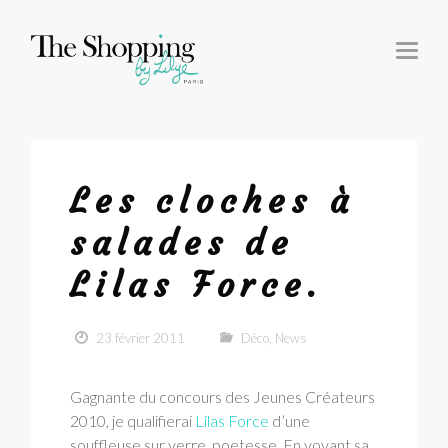
T
O
G
G
L
E
N
A
V
I
G
Les cloches à
A
T
I
salades de
O
N
Lilas Force.
23 février 2011
Déco
,
News
Gagnante du concours des Jeunes Créateurs
2010, je qualifierai
Lilas Force
d’une
souffleuse sur verre, poetesse. En voyant sa