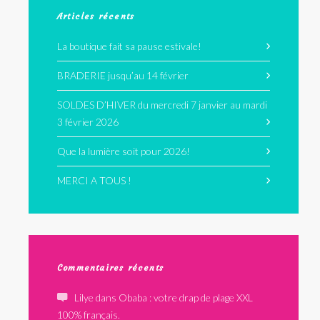
Articles récents
La boutique fait sa pause estivale!
BRADERIE jusqu’au 14 février
SOLDES D’HIVER du mercredi 7 janvier au mardi
3 février 2026
Que la lumière soit pour 2026!
MERCI A TOUS !
Commentaires récents
Lilye
dans
Obaba : votre drap de plage XXL
100% français.