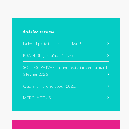
Articles récents
La boutique fait sa pause estivale!
BRADERIE jusqu’au 14 février
SOLDES D’HIVER du mercredi 7 janvier au mardi
3 février 2026
Que la lumière soit pour 2026!
MERCI A TOUS !