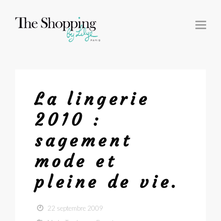
T
O
G
G
L
E
N
A
V
I
G
La lingerie
A
T
I
2010 :
O
N
sagement
mode et
pleine de vie.
22 septembre 2009