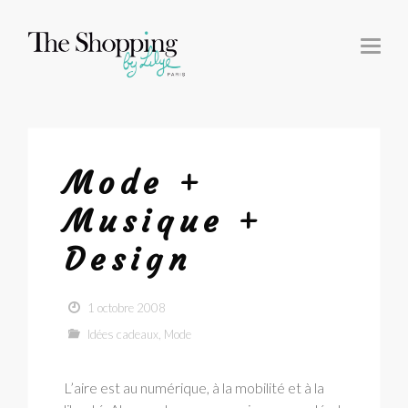
T
O
G
G
L
E
N
A
V
I
G
Mode +
A
T
I
Musique +
O
N
Design
1 octobre 2008
Idées cadeaux
,
Mode
L’aire est au numérique, à la mobilité et à la