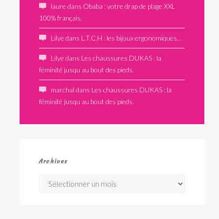
laure
dans
Obaba : votre drap de plage XXL
100% français.
Lilye
dans
L.T.C.H : les bijoux ergonomiques…
Lilye
dans
Les chaussures DUKAS : la
féminité jusqu au bout des pieds.
marchal
dans
Les chaussures DUKAS : la
féminité jusqu au bout des pieds.
Archives
Archives