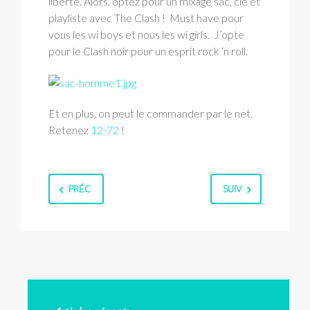
liberté. Alors, optez pour un mixage sac, clé et
playliste avec The Clash ! Must have pour
vous les wi boys et nous les wi girls. J’opte
pour le Clash noir pour un esprit rock ‘n roll.
Et en plus, on peut le commander par le net.
Retenez
12-72
!
PRÉC
SUIV