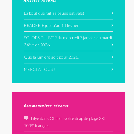
Articles récents
La boutique fait sa pause estivale!
BRADERIE jusqu’au 14 février
SOLDES D’HIVER du mercredi 7 janvier au mardi
3 février 2026
Que la lumière soit pour 2026!
MERCI A TOUS !
Commentaires récents
Lilye
dans
Obaba : votre drap de plage XXL
100% français.