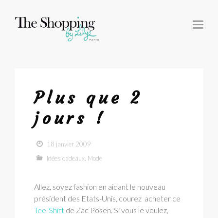
T
O
G
G
L
E
N
A
V
I
G
Plus que 2
A
T
I
jours !
O
N
18 janvier 2009
Idées cadeaux
,
Mode
Allez,
soyez fashion en aidant le nouveau
président des Etats-Unis, courez acheter ce
Tee-Shirt
de Zac Posen. Si vous le voulez,