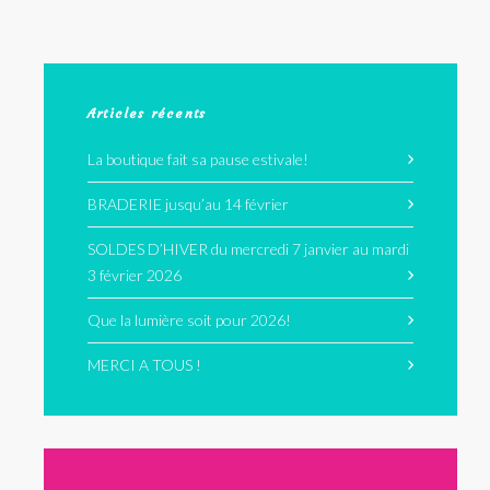
Articles récents
La boutique fait sa pause estivale!
BRADERIE jusqu’au 14 février
SOLDES D’HIVER du mercredi 7 janvier au mardi
3 février 2026
Que la lumière soit pour 2026!
MERCI A TOUS !