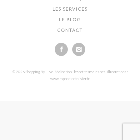
LES SERVICES
LE BLOG
CONTACT
© 2026 Shopping By Lilye. Réalisation : lespetitesmains.net | illustrations :
www.raphaeleetolivier.fr