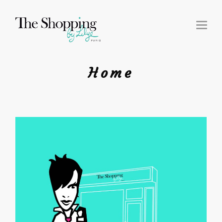
T
O
G
G
L
E
N
Home
A
V
I
G
A
T
I
O
N