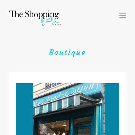
T
O
G
G
L
E
N
A
V
I
Boutique
G
A
T
I
O
N