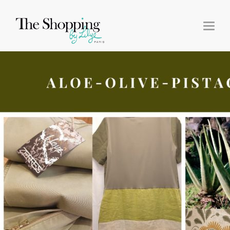
T
O
G
G
L
E
N
A
V
I
G
A
T
I
O
N