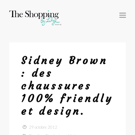
T
O
G
G
L
E
N
A
V
I
G
Sidney Brown
A
T
I
: des
O
N
chaussures
100% friendly
et design.
29 octobre 2012