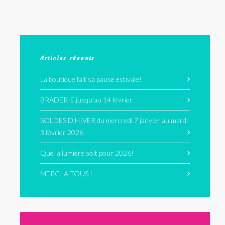
Articles récents
La boutique fait sa pause estivale!
BRADERIE jusqu’au 14 février
SOLDES D’HIVER du mercredi 7 janvier au mardi
3 février 2026
Que la lumière soit pour 2026!
MERCI A TOUS !