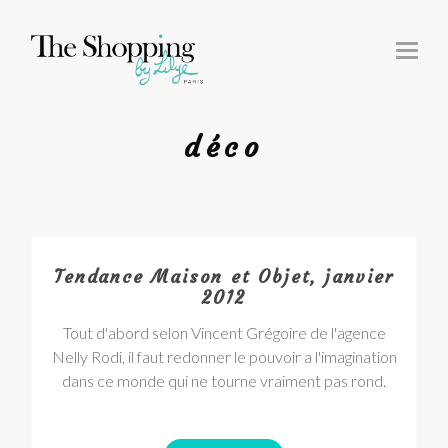
T
O
G
G
L
E
N
déco
A
V
I
G
A
T
I
O
N
Tendance Maison et Objet, janvier
2012
Tout d'abord selon Vincent Grégoire de l'agence
Nelly Rodi, il faut redonner le pouvoir a l'imagination
dans ce monde qui ne tourne vraiment pas rond.