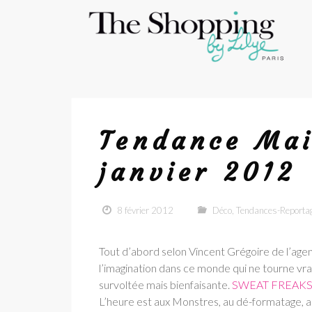
Tendance Mai
janvier 2012
8 février 2012
Déco
,
Tendances-Reporta
Tout d’abord selon Vincent Grégoire de l’agenc
l’imagination dans ce monde qui ne tourne vra
survoltée mais bienfaisante.
SWEAT FREAK
L’heure est aux Monstres, au dé-formatage, 