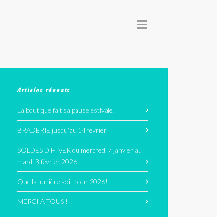
T
O
G
G
L
E
N
A
V
I
G
Articles récents
A
T
I
La boutique fait sa pause estivale!
O
N
BRADERIE jusqu’au 14 février
SOLDES D’HIVER du mercredi 7 janvier au
mardi 3 février 2026
Que la lumière soit pour 2026!
MERCI A TOUS !