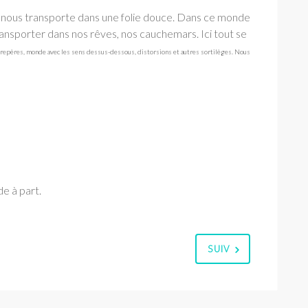
, nous transporte dans une folie douce. Dans ce monde
ansporter dans nos rêves, nos cauchemars. Ici tout se
e repères, monde avec les sens dessus-dessous, distorsions et autres sortilèges. Nous
e à part.
SUIV