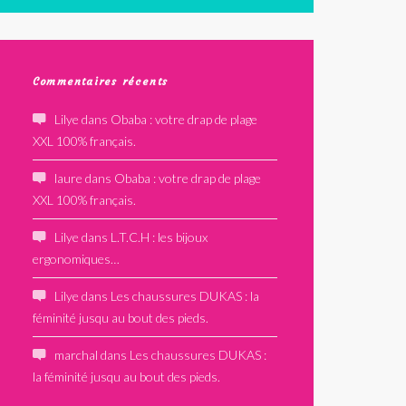
Commentaires récents
Lilye
dans
Obaba : votre drap de plage
XXL 100% français.
laure
dans
Obaba : votre drap de plage
XXL 100% français.
Lilye
dans
L.T.C.H : les bijoux
ergonomiques…
Lilye
dans
Les chaussures DUKAS : la
féminité jusqu au bout des pieds.
marchal
dans
Les chaussures DUKAS :
la féminité jusqu au bout des pieds.