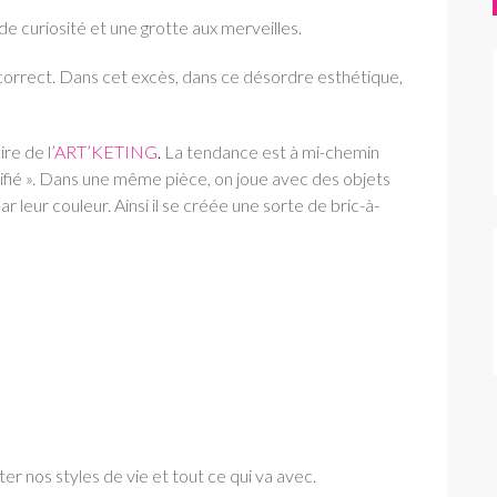
e curiosité et une grotte aux merveilles.
orrect. Dans cet excès, dans ce désordre esthétique,
re de l’
ART’KETING
.
La tendance est à mi-chemin
rifié ». Dans une même pièce, on joue avec des objets
r leur couleur. Ainsi il se créée une sorte de bric-à-
er nos styles de vie et tout ce qui va avec.