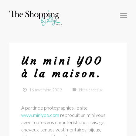
T
O
G
G
L
E
N
A
V
I
G
Un mini YOO
A
T
I
à la maison.
O
N
16 novembre 2009
Idées cadeaux
A partir de photographies, le site
www.miniyoo.com
reproduit un mini vous
avec toutes vos caractéristiques : visage,
cheveux, tenues vestimentaires, bijoux,