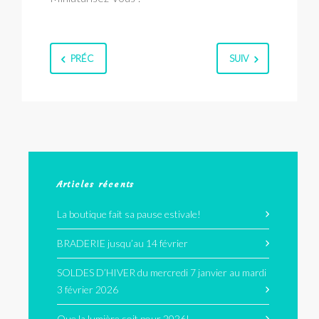
PRÉC
SUIV
Articles récents
La boutique fait sa pause estivale!
BRADERIE jusqu’au 14 février
SOLDES D’HIVER du mercredi 7 janvier au mardi
3 février 2026
Que la lumière soit pour 2026!