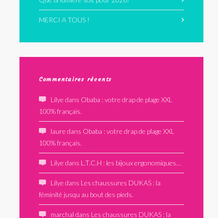
MERCI A TOUS !
Commentaires récents
Lilye
dans
Obaba : votre drap de plage XXL
100% français.
laure
dans
Obaba : votre drap de plage XXL
100% français.
Lilye
dans
L.T.C.H : les bijoux ergonomiques…
Lilye
dans
Les chaussures DUKAS : la
féminité jusqu au bout des pieds.
marchal
dans
Les chaussures DUKAS : la