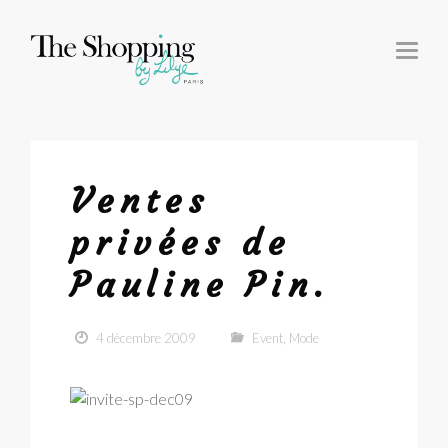
T
O
G
G
L
E
N
A
V
I
G
Ventes
A
T
I
privées de
O
N
Pauline Pin.
4 décembre 2009
Event
,
Mode