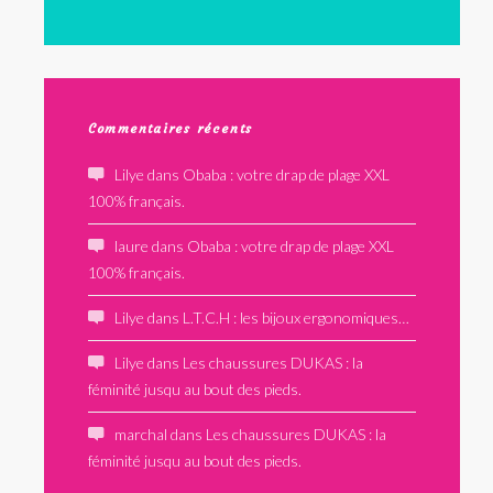
Commentaires récents
Lilye
dans
Obaba : votre drap de plage XXL
100% français.
laure
dans
Obaba : votre drap de plage XXL
100% français.
Lilye
dans
L.T.C.H : les bijoux ergonomiques…
Lilye
dans
Les chaussures DUKAS : la
féminité jusqu au bout des pieds.
marchal
dans
Les chaussures DUKAS : la
féminité jusqu au bout des pieds.