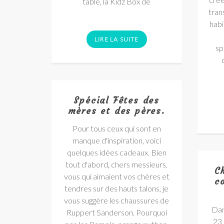
table, la Kidz Box de
tran
habi
LIRE LA SUITE
sp
Spécial Fêtes des
mères et des pères.
Pour tous ceux qui sont en
manque d'inspiration, voici
quelques idées cadeaux. Bien
tout d'abord, chers messieurs,
C
vous qui aimaient vos chères et
c
tendres sur des hauts talons, je
vous suggère les chaussures de
Dan
Ruppert Sanderson. Pourquoi
23 