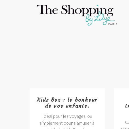
Kidz Box : le bonheur
de vos enfants.
t
Idéal pour les voyages, ou
Ca
simplement pour s'amuser à
crée