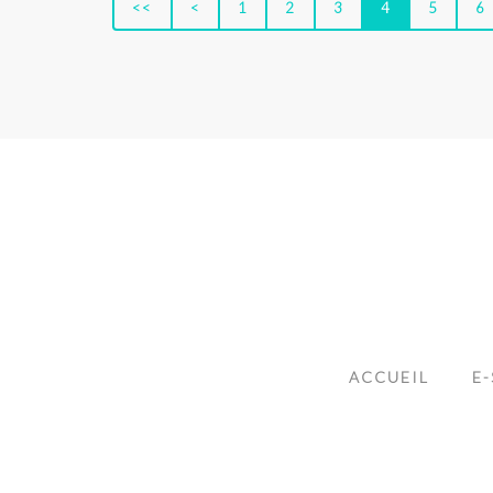
<<
<
1
2
3
4
5
6
ACCUEIL
E