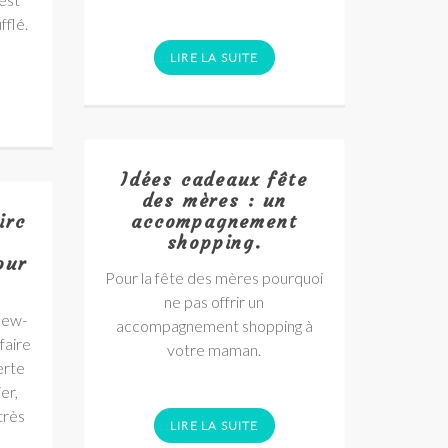
fflé.
LIRE LA SUITE
Idées cadeaux fête
des mères : un
irc
accompagnement
shopping.
our
Pour la fête des mères pourquoi
ne pas offrir un
new-
accompagnement shopping à
faire
votre maman.
erte
er,
très
LIRE LA SUITE