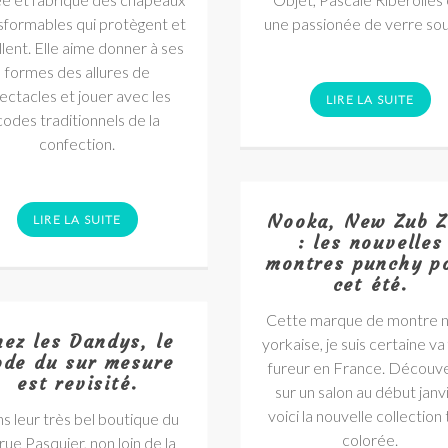
sformables qui protègent et
une passionée de verre sou
llent. Elle aime donner à ses
formes des allures de
ectacles et jouer avec les
LIRE LA SUITE
codes traditionnels de la
confection.
Nooka, New Zub Z
LIRE LA SUITE
: les nouvelles
montres punchy p
cet été.
Cette marque de montre 
hez les Dandys, le
yorkaise, je suis certaine va 
ode du sur mesure
fureur en France. Découv
est revisité.
sur un salon au début janvi
voici la nouvelle collection 
s leur très bel boutique du
colorée.
rue Pasquier, non loin de la