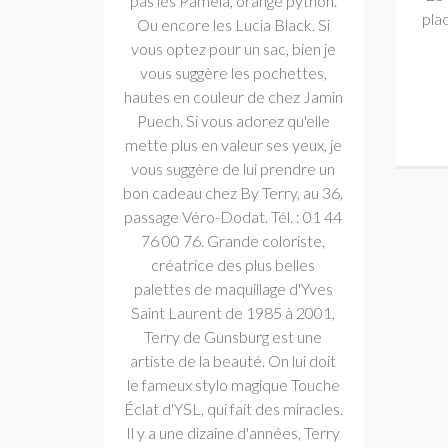
pas les Pamela, orange python.
pla
Ou encore les Lucia Black. Si
vous optez pour un sac, bien je
vous suggère les pochettes,
hautes en couleur de chez Jamin
Puech. Si vous adorez qu'elle
mette plus en valeur ses yeux, je
vous suggère de lui prendre un
bon cadeau chez By Terry, au 36,
passage Véro-Dodat. Tél. : 01 44
76 00 76. Grande coloriste,
créatrice des plus belles
palettes de maquillage d'Yves
Saint Laurent de 1985 à 2001,
Terry de Gunsburg est une
artiste de la beauté. On lui doit
le fameux stylo magique Touche
Éclat d'YSL, qui fait des miracles.
Il y a une dizaine d'années, Terry