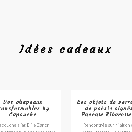
Idées cadeaux
Des chapeaux
Les objets de verr
ransformables by
de poésie signé
Capouche
Pascale Riberolle
pouche alias Elilie Zanon
Rencontrée sur Maison 
e et fabrique des chapeaux
Objet, Pascale Riberolles 