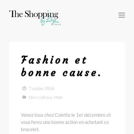
T
O
G
G
L
E
N
A
V
I
G
Fashion et
A
T
I
bonne cause.
O
N
7 octobre 2008
Idées cadeaux
,
Mode
Venez tous chez Colette le 1er décembre et
vous ferez une bonne action en achetant ce
bracelet.