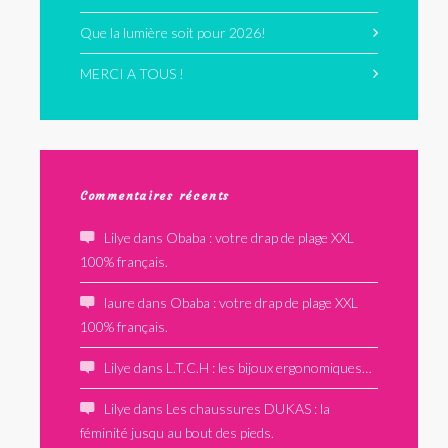
Que la lumière soit pour 2026!
MERCI A TOUS !
Commentaires récents
Lilye
dans
Obaba : votre drap de plage XXL
100% français.
laure
dans
Obaba : votre drap de plage XXL
100% français.
Lilye
dans
L.T.C.H : les bijoux ergonomiques…
Lilye
dans
Les chaussures DUKAS : la
féminité jusqu au bout des pieds.