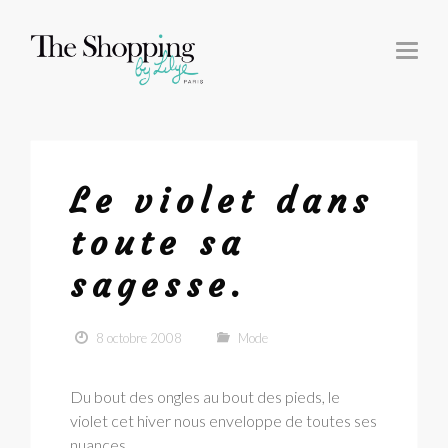
T
O
G
G
L
E
N
A
V
I
G
Le violet dans
A
T
I
toute sa
O
N
sagesse.
8 octobre 2008
Mode
Du bout des ongles au bout des pieds, le
violet cet hiver nous enveloppe de toutes ses
nuances.