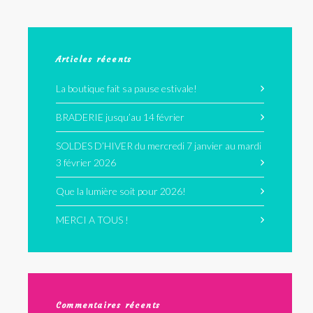
Articles récents
La boutique fait sa pause estivale!
BRADERIE jusqu’au 14 février
SOLDES D’HIVER du mercredi 7 janvier au mardi
3 février 2026
Que la lumière soit pour 2026!
MERCI A TOUS !
Commentaires récents