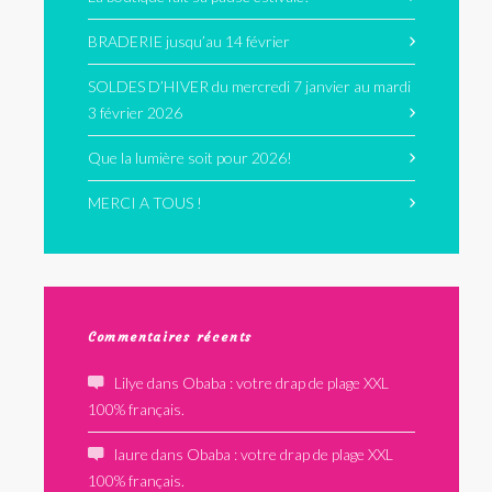
BRADERIE jusqu’au 14 février
SOLDES D’HIVER du mercredi 7 janvier au mardi
3 février 2026
Que la lumière soit pour 2026!
MERCI A TOUS !
Commentaires récents
Lilye
dans
Obaba : votre drap de plage XXL
100% français.
laure
dans
Obaba : votre drap de plage XXL
100% français.