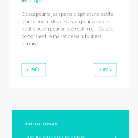
Optez pour le jean patte d’eph et une petite
blouse pour un look 7O’s, ou pour un slim et
petit blouson pour un été rock’n roll. Osez la
combi short, le maillot de bain, tout est
permis !
PRÉC
SUIV
Articles récents
La boutique fait sa pause estivale!