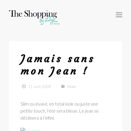
T
O
G
G
L
E
N
A
V
I
G
Jamais sans
A
T
I
mon Jean !
O
N
11 avril 2008
Mode
Slim ou évasé, en total look ou juste une
petite touch, l’été sera bleue. Le jean se
déclinera à l’infini.