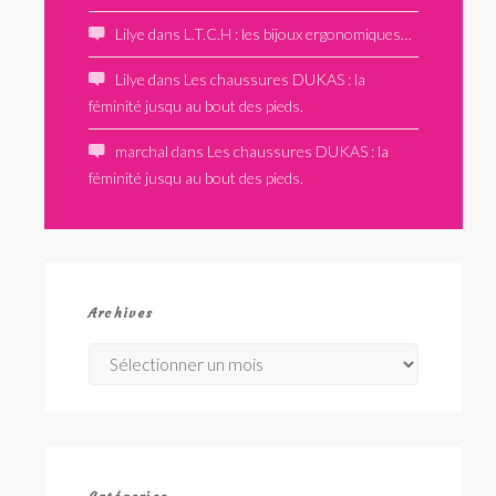
Lilye
dans
L.T.C.H : les bijoux ergonomiques…
Lilye
dans
Les chaussures DUKAS : la
féminité jusqu au bout des pieds.
marchal
dans
Les chaussures DUKAS : la
féminité jusqu au bout des pieds.
Archives
Archives