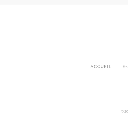
ACCUEIL
E
© 202