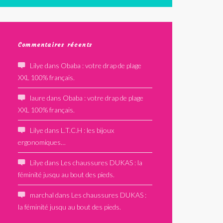
Commentaires récents
Lilye
dans
Obaba : votre drap de plage
XXL 100% français.
laure
dans
Obaba : votre drap de plage
XXL 100% français.
Lilye
dans
L.T.C.H : les bijoux
ergonomiques…
Lilye
dans
Les chaussures DUKAS : la
féminité jusqu au bout des pieds.
marchal
dans
Les chaussures DUKAS :
la féminité jusqu au bout des pieds.