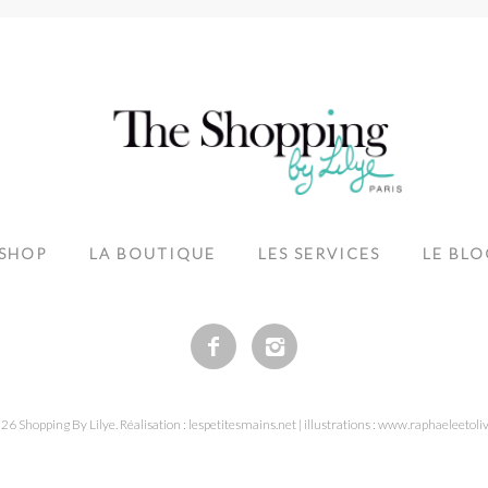
-SHOP
LA BOUTIQUE
LES SERVICES
LE BLO
6 Shopping By Lilye. Réalisation : lespetitesmains.net | illustrations : www.raphaeleetoliv