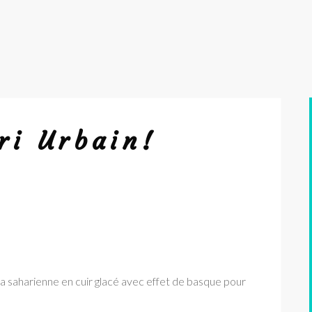
ri Urbain!
la saharienne en cuir glacé avec effet de basque pour