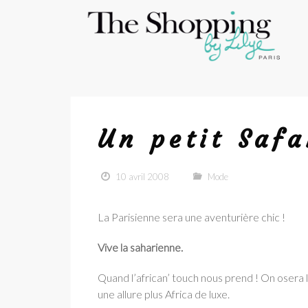
Un petit Safa
10 avril 2008
Mode
La Parisienne sera une aventurière chic !
Vive la saharienne.
Quand l’african’ touch nous prend ! On osera 
une allure plus Africa de luxe.