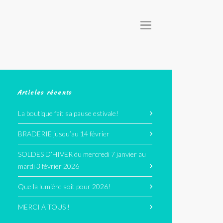
T
O
G
G
L
E
N
A
V
I
G
Articles récents
A
T
I
La boutique fait sa pause estivale!
O
N
BRADERIE jusqu’au 14 février
SOLDES D’HIVER du mercredi 7 janvier au
mardi 3 février 2026
Que la lumière soit pour 2026!
MERCI A TOUS !