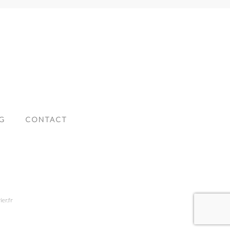
G
CONTACT
ier.fr