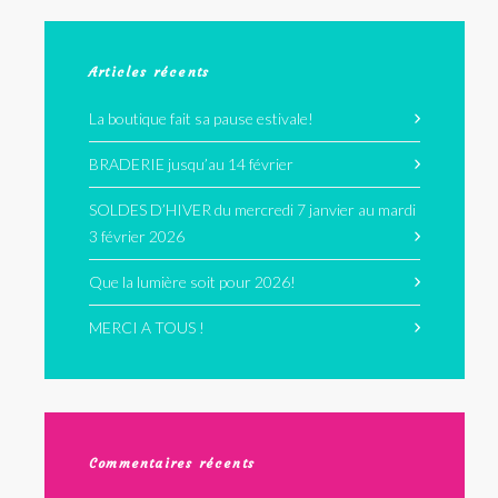
Articles récents
La boutique fait sa pause estivale!
BRADERIE jusqu’au 14 février
SOLDES D’HIVER du mercredi 7 janvier au mardi
3 février 2026
Que la lumière soit pour 2026!
MERCI A TOUS !
Commentaires récents