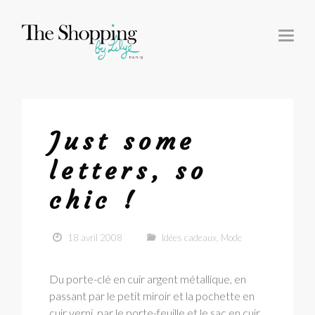
T
O
G
G
L
E
N
A
V
I
G
Just some
A
T
I
letters, so
O
N
chic !
18 avril 2008
Idées cadeaux
,
Mode
Du porte-clé en cuir argent métallique, en
passant par le petit miroir et la pochette en
cuir verni, par le porte-feuille et le sac en cuir