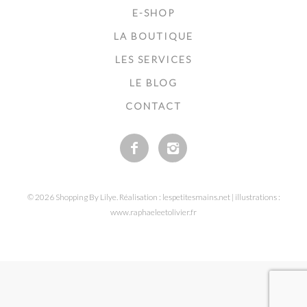
E-SHOP
LA BOUTIQUE
LES SERVICES
LE BLOG
CONTACT
© 2026 Shopping By Lilye. Réalisation : lespetitesmains.net | illustrations :
www.raphaeleetolivier.fr