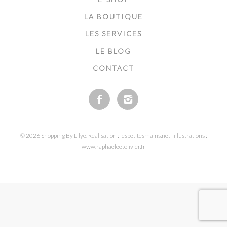
LA BOUTIQUE
LES SERVICES
LE BLOG
CONTACT
© 2026 Shopping By Lilye. Réalisation : lespetitesmains.net | illustrations :
www.raphaeleetolivier.fr