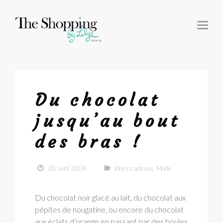
T
O
G
G
L
E
N
A
V
I
G
Du chocolat
A
T
I
jusqu’au bout
O
N
des bras !
20 avril 2008
Idées cadeaux
,
Mode
Du chocolat noir glacé au lait, du chocolat aux
pépites de nougatine, ou encore du chocolat
aux éclats d’orange en passant par des boules