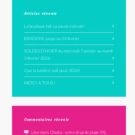
Articles récents
La boutique fait sa pause estivale!
BRADERIE jusqu’au 14 février
SOLDES D’HIVER du mercredi 7 janvier au mardi
3 février 2026
Que la lumière soit pour 2026!
MERCI A TOUS !
Commentaires récents
Lilye
dans
Obaba : votre drap de plage XXL