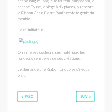
chaise longue Tongue, le fauteuil Mushroom, le
canapé Toune, le siège à dix places, ou encore
la Ribbon Chair, Pierre Paulin reste le génie du
meuble.
Il est l’initiateur….
..
On aime ses couleurs, ses matériaux, les
rondeurs sensuelles de ses créations.
Je demande une Ribbon turquoise s’il vous
plait.
PRÉC
SUIV