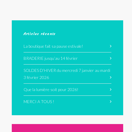
Articles récents
La boutique fait sa pause estivale!
BRADERIE jusqu’au 14 février
SOLDES D’HIVER du mercredi 7 janvier au mardi
3 février 2026
Que la lumière soit pour 2026!
MERCI A TOUS !