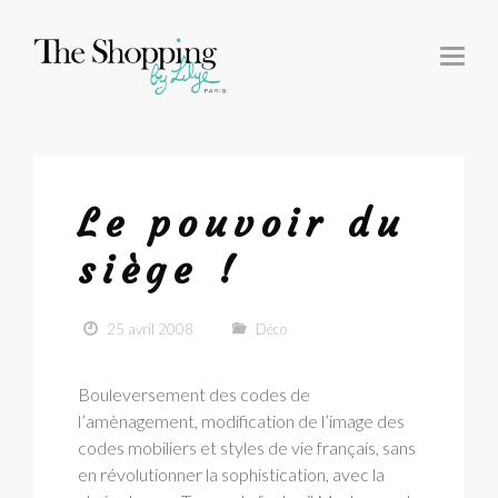
T
O
G
G
L
E
N
A
V
I
G
Le pouvoir du
A
T
I
siège !
O
N
25 avril 2008
Déco
Bouleversement des codes de
l’amènagement, modification de l’image des
codes mobiliers et styles de vie français, sans
en révolutionner la sophistication, avec la