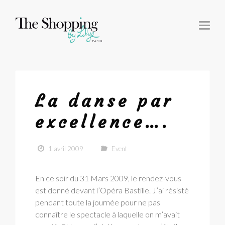
T
O
G
G
L
E
N
A
V
I
G
La danse par
A
T
I
excellence….
O
N
1 avril 2009
Event
En ce soir du 31 Mars 2009, le rendez-vous
est donné devant l’Opéra Bastille. J’ai résisté
pendant toute la journée pour ne pas
connaître le spectacle à laquelle on m’avait