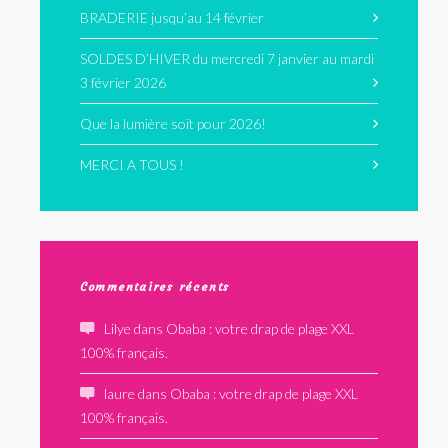
BRADERIE jusqu’au 14 février
SOLDES D’HIVER du mercredi 7 janvier au mardi
3 février 2026
Que la lumière soit pour 2026!
MERCI A TOUS !
Commentaires récents
Lilye
dans
Obaba : votre drap de plage XXL
100% français.
laure
dans
Obaba : votre drap de plage XXL
100% français.