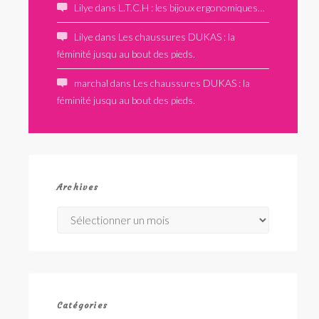
Lilye
dans
L.T.C.H : les bijoux ergonomiques…
Lilye
dans
Les chaussures DUKAS : la
féminité jusqu au bout des pieds.
marchal
dans
Les chaussures DUKAS : la
féminité jusqu au bout des pieds.
Archives
Archives
Catégories