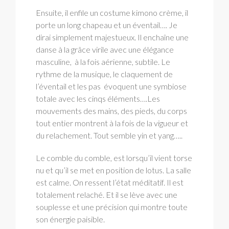
Ensuite, il enfile un costume kimono crème, il
porte un long chapeau et un éventail…. Je
dirai simplement majestueux. Il enchaîne une
danse à la grâce virile avec une élégance
masculine, à la fois aérienne, subtile. Le
rythme de la musique, le claquement de
l’éventail et les pas évoquent une symbiose
totale avec les cinqs éléments….Les
mouvements des mains, des pieds, du corps
tout entier montrent à la fois de la vigueur et
du relachement. Tout semble yin et yang…..
Le comble du comble, est lorsqu’il vient torse
nu et qu’il se met en position de lotus. La salle
est calme. On ressent l’état méditatif. Il est
totalement relaché. Et il se lève avec une
souplesse et une précision qui montre toute
son énergie paisible.