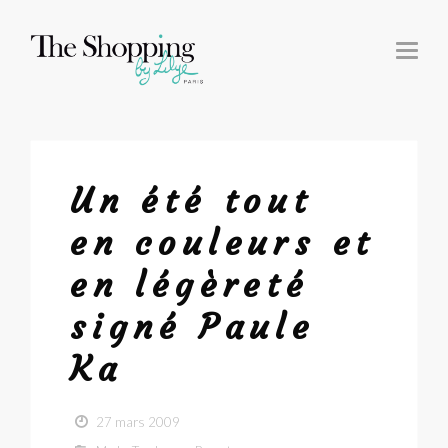
T
O
G
G
L
E
N
A
V
I
G
Un été tout
A
T
I
en couleurs et
O
N
en légèreté
signé Paule
Ka
27 mars 2009