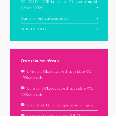
SOLDES D’HIVER du mercredi 7 janvier au mardi
3 février 2026
Que la lumière soit pour 2026!
MERCI A TOUS !
Commentaires récents
Lilye
dans
Obaba : votre drap de plage XXL
100% français.
laure
dans
Obaba : votre drap de plage XXL
100% français.
Lilye
dans
L.T.C.H : les bijoux ergonomiques…
Lilye
dans
Les chaussures DUKAS : la