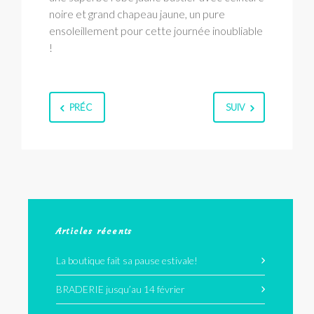
noire et grand chapeau jaune, un pure
ensoleillement pour cette journée inoubliable
!
PRÉC
SUIV
Articles récents
La boutique fait sa pause estivale!
BRADERIE jusqu’au 14 février