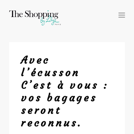
T
O
G
G
L
E
N
A
V
I
G
Avec
A
T
I
l’écusson
O
N
C’est à vous :
vos bagages
seront
reconnus.