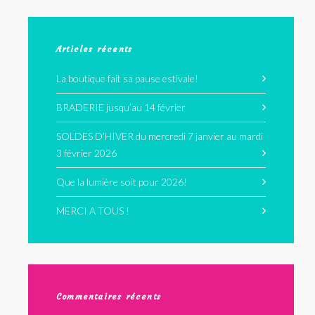
Articles récents
La boutique fait sa pause estivale!
BRADERIE jusqu’au 14 février
SOLDES D’HIVER du mercredi 7 janvier au mardi
3 février 2026
Que la lumière soit pour 2026!
MERCI A TOUS !
Commentaires récents