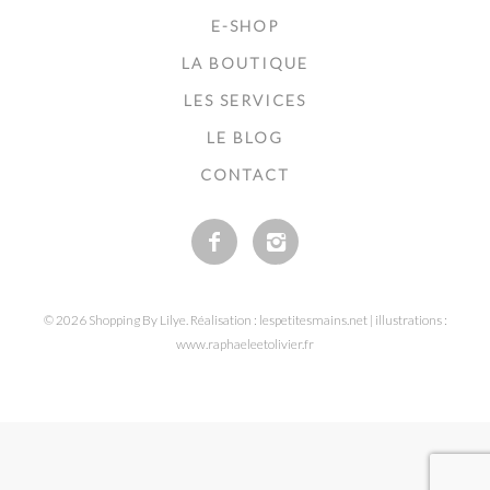
E-SHOP
LA BOUTIQUE
LES SERVICES
LE BLOG
CONTACT
© 2026 Shopping By Lilye. Réalisation : lespetitesmains.net | illustrations :
www.raphaeleetolivier.fr